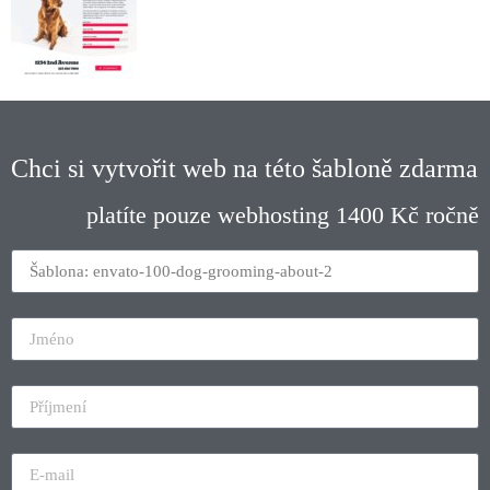
Chci si vytvořit web na této šabloně zdarma
platíte pouze webhosting 1400 Kč ročně