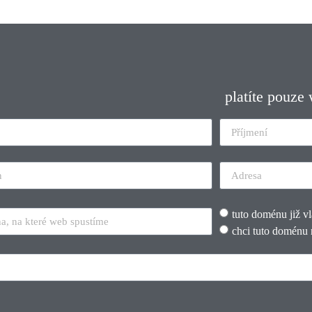
platíte pouze
tuto doménu již v
chci tuto doménu 