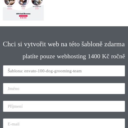
Chci si vytvořit web na této šabloně zdarma
platíte pouze webhosting 1400 Kč ročně