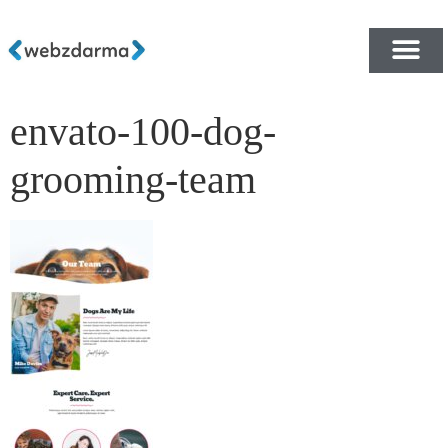
envato-100-dog-
PŘEHLED ŠABLON ZDA
E-SHOP RYCHLE A ZDA
grooming-team