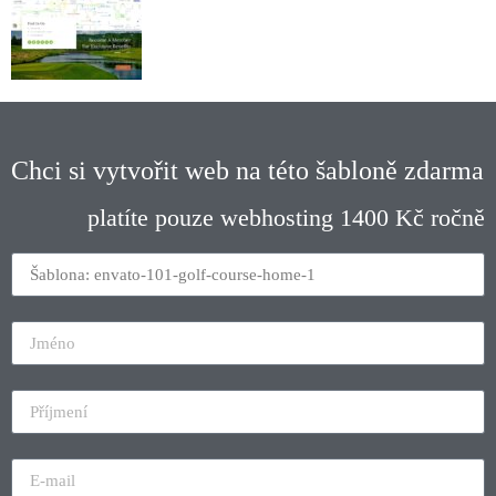
Chci si vytvořit web na této šabloně zdarma
platíte pouze webhosting 1400 Kč ročně