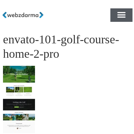
envato-101-golf-course-
PŘEHLED ŠABLON ZDA
E-SHOP RYCHLE A ZDA
home-2-pro