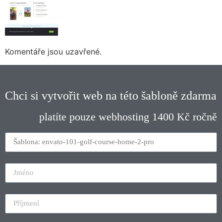
Komentáře jsou uzavřené.
Chci si vytvořit web na této šabloně zdarma
platíte pouze webhosting 1400 Kč ročně