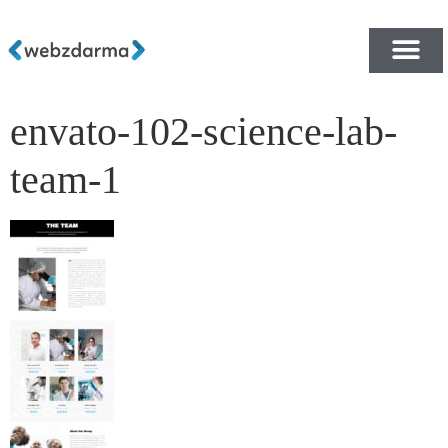
envato-102-science-lab-
PŘEHLED ŠABLON ZDA
E-SHOP RYCHLE A ZDA
team-1