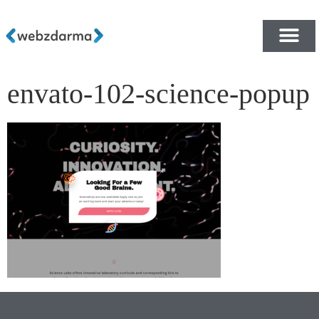
envato-102-science-popup
PŘEHLED ŠABLON ZDA
E-SHOP RYCHLE A ZDA