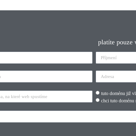
platíte pouze
tuto doménu již v
chci tuto doménu 