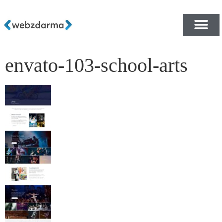
envato-103-school-arts
PŘEHLED ŠABLON ZDA
E-SHOP RYCHLE A ZDA