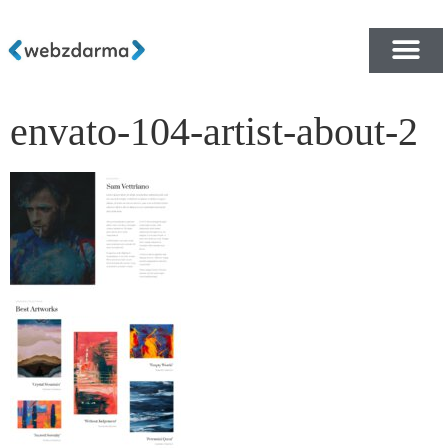
envato-104-artist-about-2
PŘEHLED ŠABLON ZDA
E-SHOP RYCHLE A ZDA