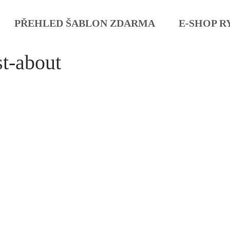
PŘEHLED ŠABLON ZDARMA
E-SHOP R
st-about