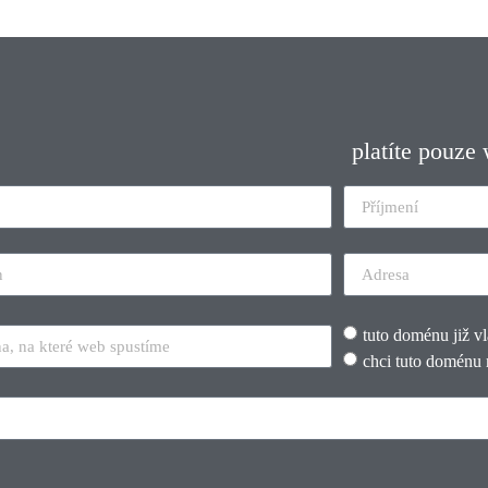
platíte pouze
tuto doménu již v
chci tuto doménu 