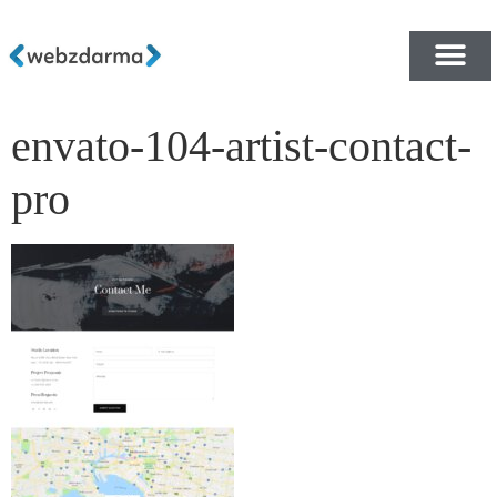
envato-104-artist-contact-
PŘEHLED ŠABLON ZDA
E-SHOP RYCHLE A ZDA
pro