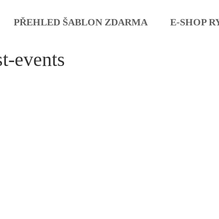
PŘEHLED ŠABLON ZDARMA
E-SHOP R
st-events