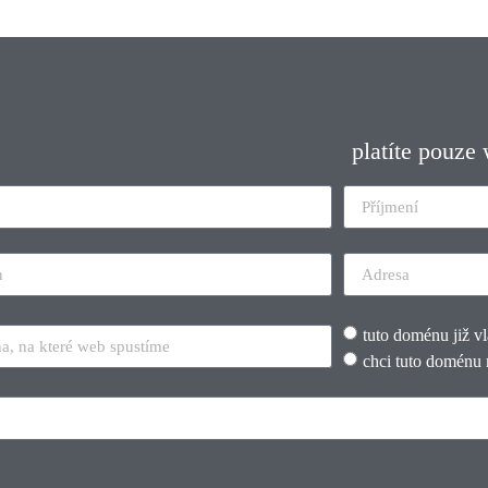
platíte pouze
tuto doménu již v
chci tuto doménu 