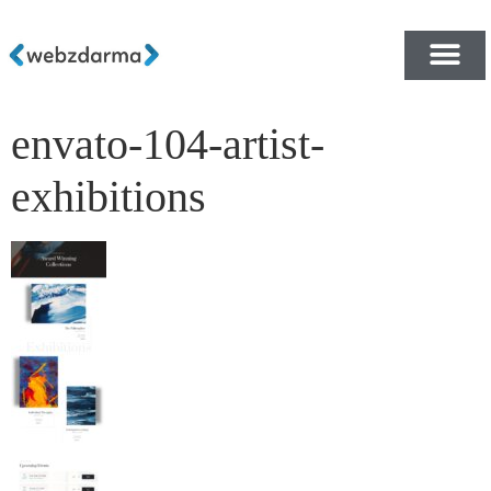
envato-104-artist-
PŘEHLED ŠABLON ZDA
E-SHOP RYCHLE A ZDA
exhibitions