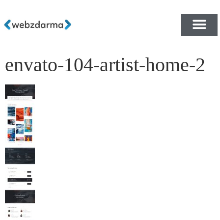
envato-104-artist-home-2
PŘEHLED ŠABLON ZDA
E-SHOP RYCHLE A ZDA