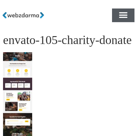
envato-105-charity-donate
PŘEHLED ŠABLON ZDA
E-SHOP RYCHLE A ZDA