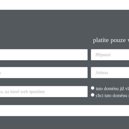
platíte pouze
tuto doménu již v
chci tuto doménu 