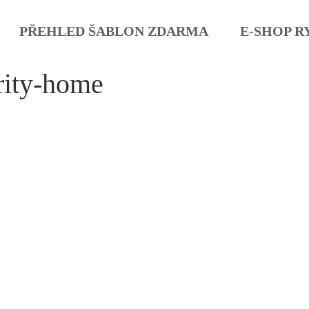
PŘEHLED ŠABLON ZDARMA
E-SHOP R
rity-home