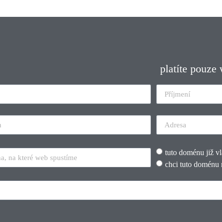
platíte pouze
tuto doménu již v
chci tuto doménu 