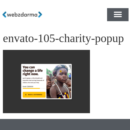
envato-105-charity-popup
PŘEHLED ŠABLON ZDA
E-SHOP RYCHLE A ZDA