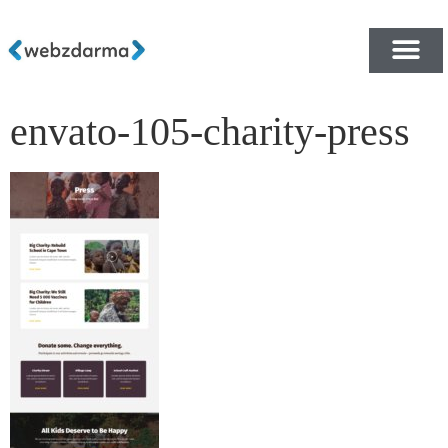
envato-105-charity-press
PŘEHLED ŠABLON ZDA
E-SHOP RYCHLE A ZDA