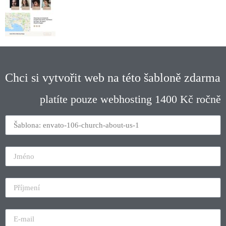
Chci si vytvořit web na této šabloně zdarma
platíte pouze webhosting 1400 Kč ročně