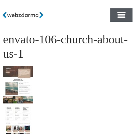
envato-106-church-about-
PŘEHLED ŠABLON ZDA
E-SHOP RYCHLE A ZDA
us-1