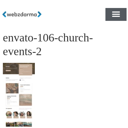
envato-106-church-
PŘEHLED ŠABLON ZDA
E-SHOP RYCHLE A ZDA
events-2