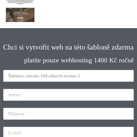
Chci si vytvořit web na této šabloně zdarma
platíte pouze webhosting 1400 Kč ročně