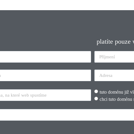
platíte pouze
tuto doménu již v
chci tuto doménu 