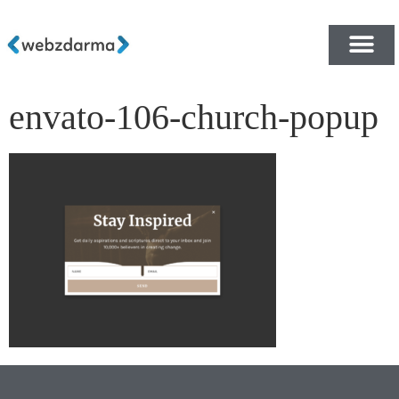
envato-106-church-popup
PŘEHLED ŠABLON ZDA
E-SHOP RYCHLE A ZDA