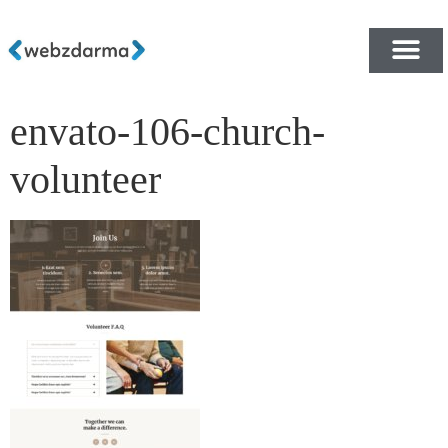
envato-106-church-
PŘEHLED ŠABLON ZDA
E-SHOP RYCHLE A ZDA
volunteer