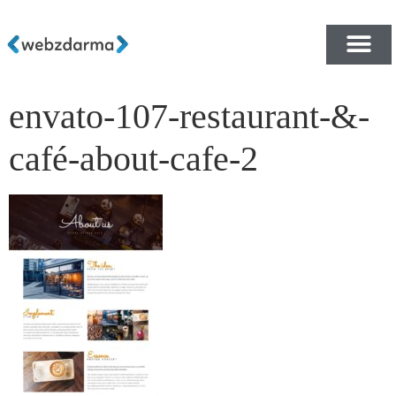
envato-107-restaurant-&-
PŘEHLED ŠABLON ZDA
E-SHOP RYCHLE A ZDA
café-about-cafe-2