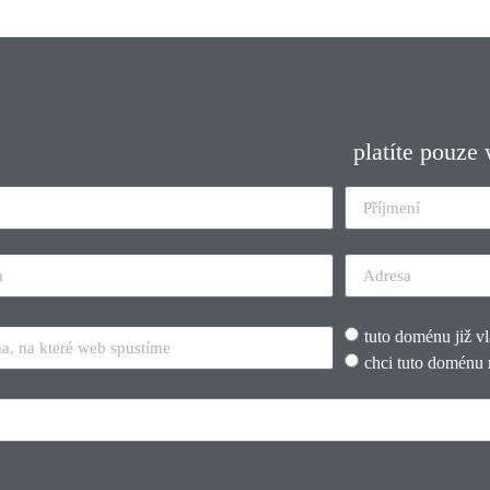
platíte pouze
tuto doménu již v
chci tuto doménu 