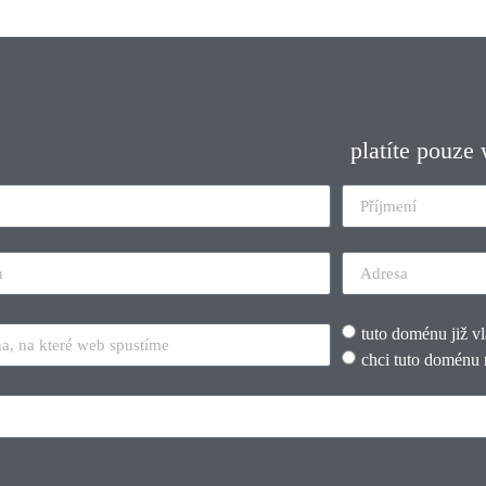
platíte pouze
tuto doménu již v
chci tuto doménu 