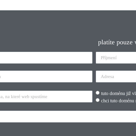
platíte pouze
tuto doménu již v
chci tuto doménu 