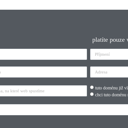
platíte pouze
tuto doménu již v
chci tuto doménu 