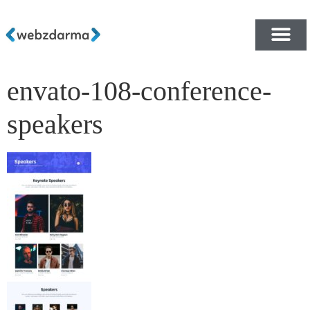
envato-108-conference-
PŘEHLED ŠABLON ZDA
E-SHOP RYCHLE A ZDA
speakers