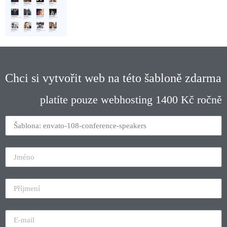
Chci si vytvořit web na této šabloně zdarma
platíte pouze webhosting 1400 Kč ročně