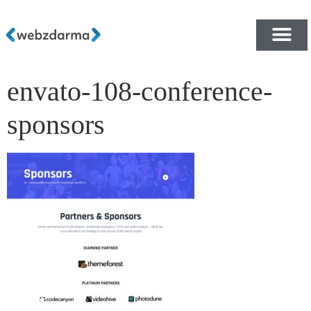
envato-108-conference-
PŘEHLED ŠABLON ZDA
E-SHOP RYCHLE A ZDA
sponsors