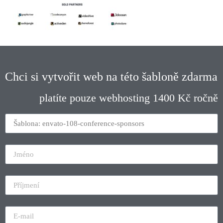
Chci si vytvořit web na této šabloně zdarma
platíte pouze webhosting 1400 Kč ročně