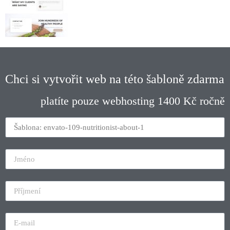
Chci si vytvořit web na této šabloně zdarma
platíte pouze webhosting 1400 Kč ročně