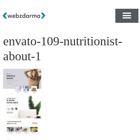
envato-109-nutritionist-
PŘEHLED ŠABLON ZDA
E-SHOP RYCHLE A ZDA
about-1