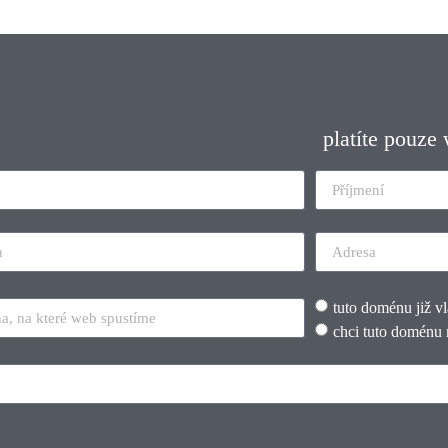
platíte pouze
tuto doménu již v
chci tuto doménu 