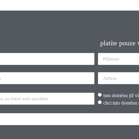
platíte pouze
tuto doménu již v
chci tuto doménu 