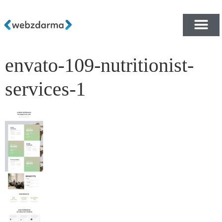
envato-109-nutritionist-
PŘEHLED ŠABLON ZDA
E-SHOP RYCHLE A ZDA
services-1