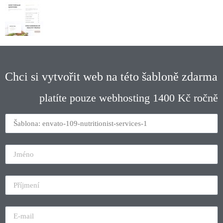
Chci si vytvořit web na této šabloně zdarma
platíte pouze webhosting 1400 Kč ročně