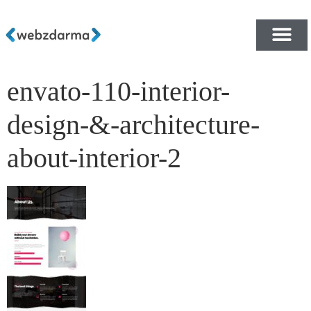
envato-110-interior-
PŘEHLED ŠABLON ZDA
E-SHOP RYCHLE A ZDA
design-&-architecture-
about-interior-2