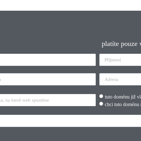
platíte pouze
tuto doménu již v
chci tuto doménu 