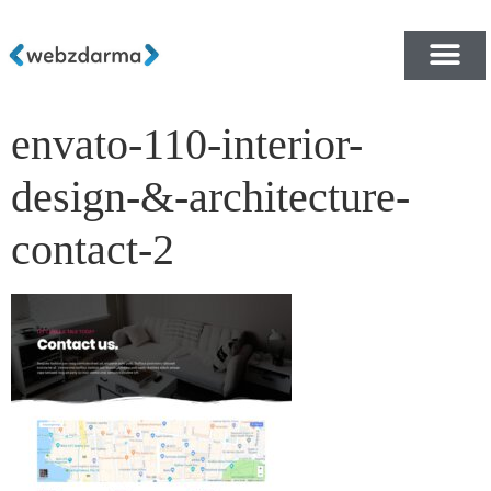
envato-110-interior-
PŘEHLED ŠABLON ZDA
E-SHOP RYCHLE A ZDA
design-&-architecture-
contact-2