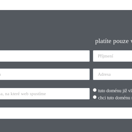
platíte pouze
tuto doménu již v
chci tuto doménu 