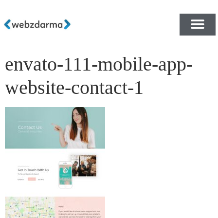
envato-111-mobile-app-
PŘEHLED ŠABLON ZDA
E-SHOP RYCHLE A ZDA
website-contact-1