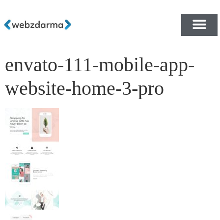
envato-111-mobile-app-
PŘEHLED ŠABLON ZDA
E-SHOP RYCHLE A ZDA
website-home-3-pro