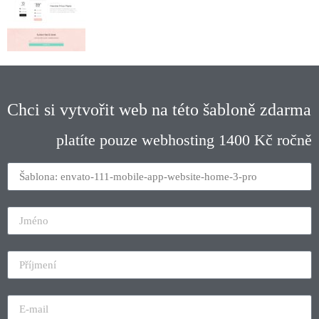
Chci si vytvořit web na této šabloně zdarma
platíte pouze webhosting 1400 Kč ročně