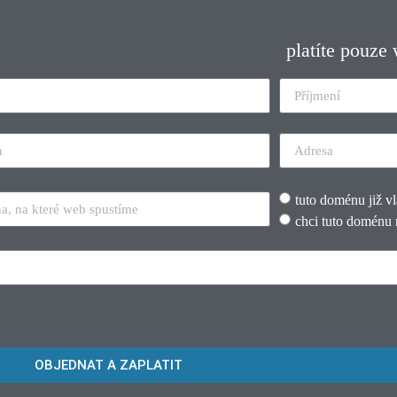
platíte pouze
tuto doménu již v
chci tuto doménu 
OBJEDNAT A ZAPLATIT