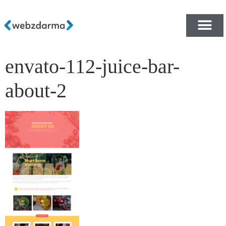
envato-112-juice-bar-
PŘEHLED ŠABLON ZDA
E-SHOP RYCHLE A ZDA
about-2