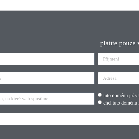
platíte pouze
tuto doménu již v
chci tuto doménu 