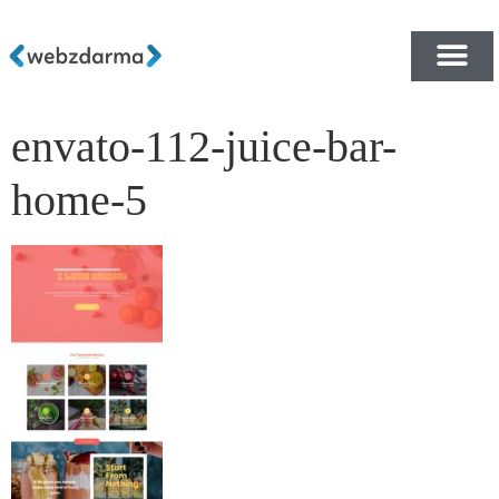
envato-112-juice-bar-
PŘEHLED ŠABLON ZDA
E-SHOP RYCHLE A ZDA
home-5