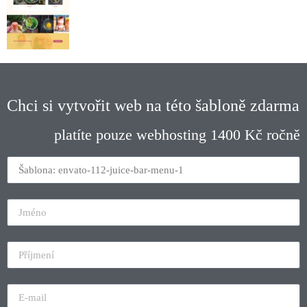
Chci si vytvořit web na této šabloně zdarma
platíte pouze webhosting 1400 Kč ročně