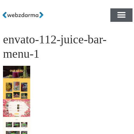
envato-112-juice-bar-
PŘEHLED ŠABLON ZDA
E-SHOP RYCHLE A ZDA
menu-1