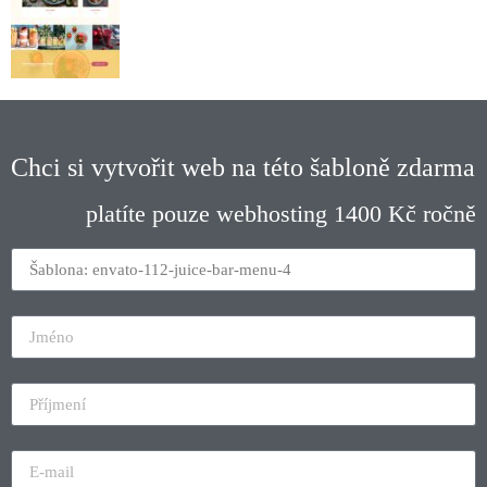
Chci si vytvořit web na této šabloně zdarma
platíte pouze webhosting 1400 Kč ročně