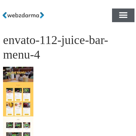
envato-112-juice-bar-
PŘEHLED ŠABLON ZDA
E-SHOP RYCHLE A ZDA
menu-4