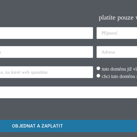
platíte pouze
tuto doménu již v
chci tuto doménu 
OBJEDNAT A ZAPLATIT