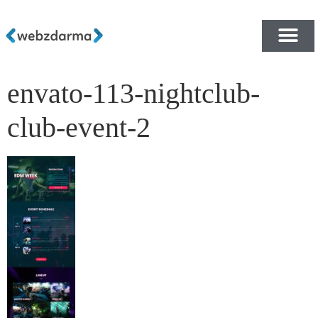
envato-113-nightclub-
PŘEHLED ŠABLON ZDA
E-SHOP RYCHLE A ZDA
club-event-2